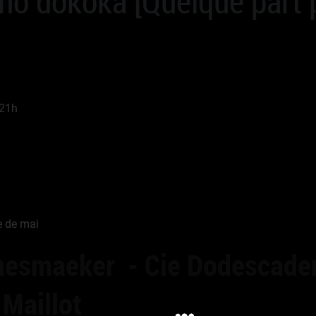
no dokoka [Quelque part pa
 21h
e de mai
esmaeker - Cie Dodescade
 Maillot