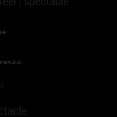
éel | spectacle
 19h
vembre 2025
as
ctacle