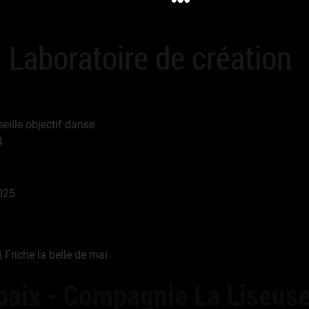
| Laboratoire de création
eille objectif danse
4
025
Friche la belle de mai
aix - Compagnie La Liseus