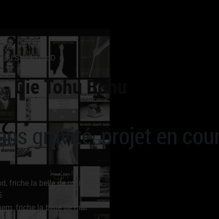
5 au Studio moD
n - Cie Tohu Bohu
ns gravité, projet en cou
, friche la belle de mai
5
em, friche la belle de mai