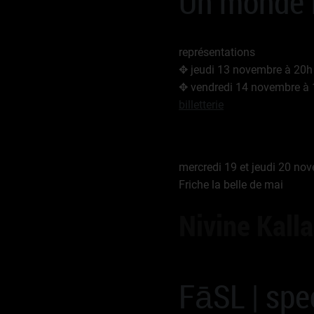
Un monde r
représentations
✥ jeudi 13 novembre à 20h
✥ vendredi 14 novembre à
billetterie
mercredi 19 et jeudi 20 no
Friche la belle de mai
Nivine Kall
FāSL | spe