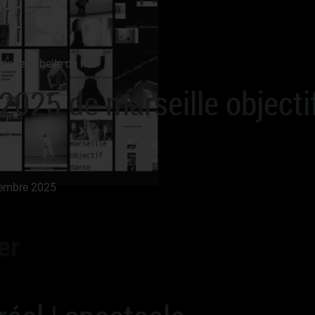
19h
iche la belle de mai
2025 de marseille object
vembre 2025
er