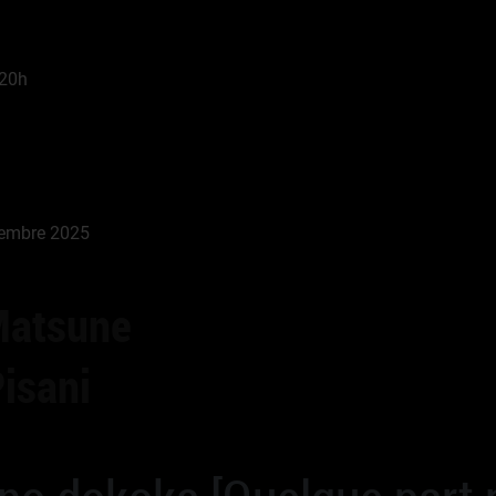
 20h
vembre 2025
Matsune
Pisani