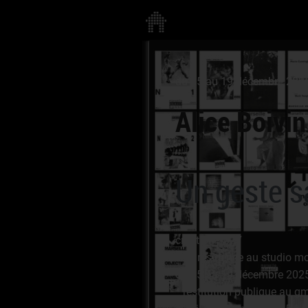
du 15 au 19 décembre 202
Alice Boivi
Un geste sa
création 2027
* en résidence au studio mod
du 15 au 19 décembre 202
* restitution publique au gm