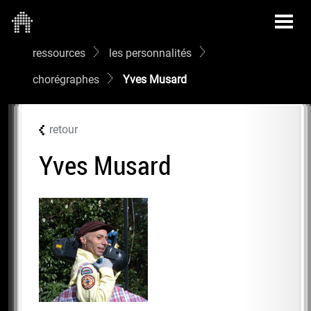
ressources
les personnalités
chorégraphes
Yves Musard
retour
Yves Musard