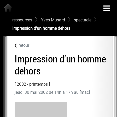
ressources
Yves Musard
spectacle
Impression d’un homme dehors
retour
Impression d’un homme
dehors
2002 - printemps
jeudi 30 mai 2002 de 14h à 17h au [mac]