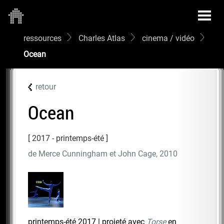
ressources
Charles Atlas
cinema / vidéo
Ocean
retour
Ocean
2017 - printemps-été
de Merce Cunningham et John Cage, 2010
printemps-été 2017 | projeté avec
Torse
en