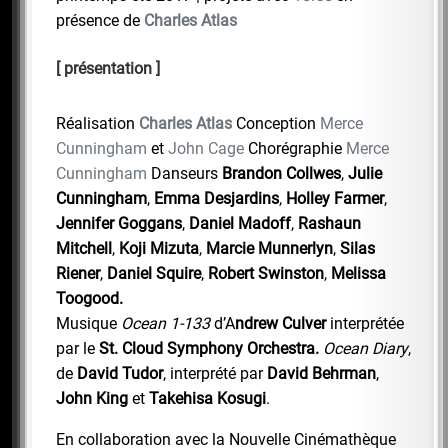
présence de
Charles Atlas
présentation
Réalisation
Charles Atlas
Conception
Merce
Cunningham
et
John Cage
Chorégraphie
Merce
Cunningham
Danseurs
Brandon Collwes
,
Julie
Cunningham
,
Emma Desjardins
,
Holley Farmer
,
Jennifer Goggans
,
Daniel Madoff
,
Rashaun
Mitchell
,
Koji Mizuta
,
Marcie Munnerlyn
,
Silas
Riener
,
Daniel Squire
,
Robert Swinston
,
Melissa
Toogood.
Musique
Ocean 1-133
d’A
ndrew Culver
interprétée
par le
St. Cloud Symphony Orchestra.
Ocean Diary
,
de
David Tudor
, interprété par
David Behrman
,
John King
et
Takehisa Kosugi
.
En collaboration avec la Nouvelle Cinémathèque