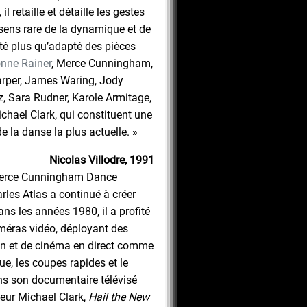
l retaille et détaille les gestes
sens rare de la dynamique et de
opté plus qu’adapté des pièces
nne Rainer
, Merce Cunningham,
rper, James Waring, Jody
, Sara Rudner, Karole Armitage,
chael Clark, qui constituent une
e la danse la plus actuelle. »
Nicolas Villodre, 1991
 Merce Cunningham Dance
les Atlas a continué à créer
ns les années 1980, il a profité
méras vidéo, déployant des
on et de cinéma en direct comme
ue, les coupes rapides et le
ns son documentaire télévisé
nseur Michael Clark,
Hail the New