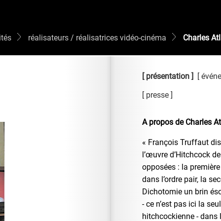
ités
réalisateurs / réalisatrices vidéo-cinéma
Charles At
présentation
évén
presse
A propos de
Charles At
« François Truffaut di
l’œuvre d’Hitchcock de
opposées : la première
dans l’ordre pair, la se
Dichotomie un brin éso
- ce n’est pas ici la se
hitchcockienne - dans 