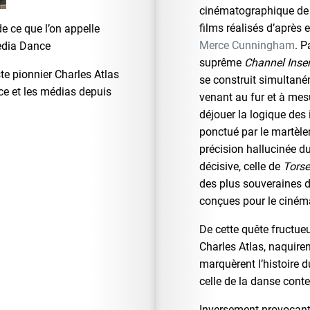
cinématographique de C
films réalisés d’après 
de ce que l’on appelle
Merce Cunningham
. P
edia Dance
suprême
Channel Inser
te pionnier Charles Atlas
se construit simultaném
ce et les médias depuis
venant au fur et à me
déjouer la logique des
ponctué par le martèle
précision hallucinée d
décisive, celle de
Torse
des plus souveraines 
conçues pour le ciném
De cette quête fructue
Charles Atlas, naquiren
marquèrent l’histoire
celle de la danse cont
Inversement provocants