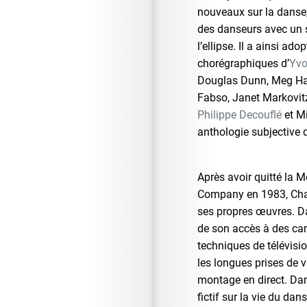
nouveaux sur la danse, i
des danseurs avec un 
l’ellipse. Il a ainsi ad
chorégraphiques d’
Yvo
Douglas Dunn, Meg Ha
Fabso, Janet Markovitz
Philippe Decouflé
et Mi
anthologie subjective d
Après avoir quitté la
Company en 1983, Char
ses propres œuvres. Da
de son accès à des ca
techniques de télévisi
les longues prises de v
montage en direct. Da
fictif sur la vie du da