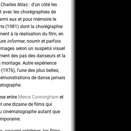
harles Atlas : d’un côté les
et avec les chorégraphies de
armi eux et pour mémoire le
ts
(1981) dont la chorégraphie
ent à la réalisation du film, en
sure
informer
, nourrir et parfois
 images selon un suspens visuel
ment des pas des danseurs et la
u montage. Autre expérience
(1976), l’une des plus belles,
démonstrations de danse jamais
atographe.
use entre
Merce Cunningham
et
t une dizaine de films qui
 du cinématographe autant que
emporaine.
, souvent extrêmes, les films