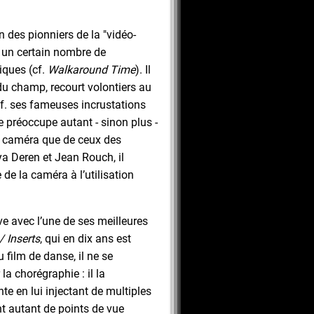
un des pionniers de la "vidéo-
if un certain nombre de
iques (cf.
Walkaround Time
). Il
 du champ, recourt volontiers au
cf. ses fameuses incrustations
se préoccupe autant - sinon plus -
 caméra que de ceux des
 Deren et Jean Rouch, il
 de la caméra à l’utilisation
e avec l’une de ses meilleures
/ Inserts
, qui en dix ans est
 film de danse, il ne se
la chorégraphie : il la
e en lui injectant de multiples
t autant de points de vue