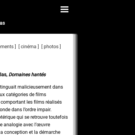
las
ements
cinéma
photos
las
,
Domaines hantés
stinguait malicieusement dans
ux catégories de films
 comportant les films réalisés
conde dans l’ordre impair.
térique qui se retrouve toutefois
ule analogie avec l’œuvre
la conception et la démarche