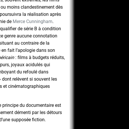
s ou moins clandestinement dès
 poursuivra la réalisation après
gnie de
Merce Cunningham
.
qualifier de série B à condition
 ce genre aucune connotation
situant au contraire de la
en fait l’apologie dans son
éricain
: films à budgets réduits,
urs, joyaux acidulés qui
amboyant du refoulé dans
 » dont relèvent si souvent les
s et cinématographiques
e principe du documentaire est
sement démenti par les détours
d’une supposée fiction.