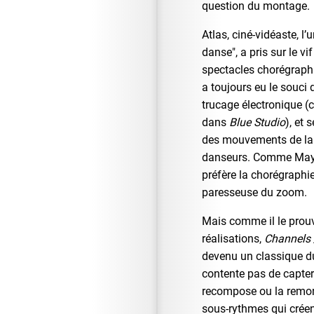
question du montage.
Atlas, ciné-vidéaste, l’
danse", a pris sur le v
spectacles chorégraph
a toujours eu le souci
trucage électronique (
dans
Blue Studio
), et 
des mouvements de la
danseurs. Comme Maya
préfère la chorégraphie
paresseuse du zoom.
Mais comme il le prouv
réalisations,
Channels 
devenu un classique du
contente pas de capter 
recompose ou la remont
sous-rythmes qui créen