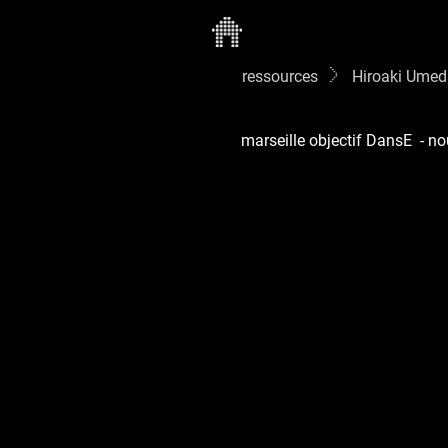
ressources
Hiroaki Ume
marseille objectif DansE
-
no