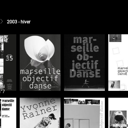
2003 - hiver
r
at
ro
oni
n°7
ets
a à
e