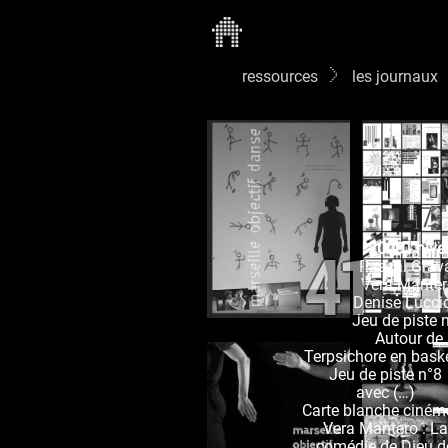
ressources
les journaux
41
2003 - hive
Pascal Grav
Vera Mante
Denise Lucci
Jeu de piste 
Autour de
Terpsichore en bask
Jeu de piste n°8
avec (…)
Carte blanche ciném
Vera Mantero : La
comédie de Dieu d