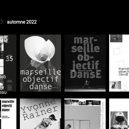
automne 2022
22
leb
se
eau