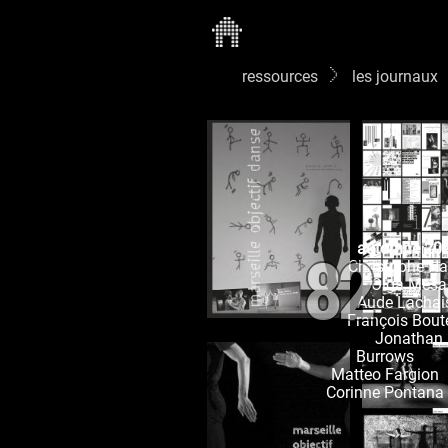
ressources
les journaux
82
automne 20
Christophe Ha
Olga Mesa
Aude Lachai
François Bout
Jonathan
Burrows
Matteo Fargion
Corinne Pontana