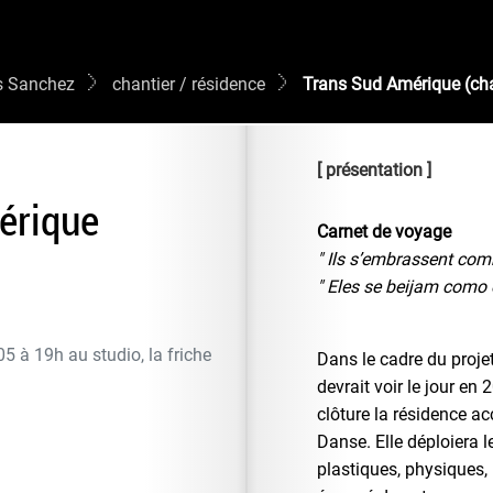
s Sanchez
chantier / résidence
Trans Sud Amérique (cha
présentation
érique
Carnet de voyage
" Ils s’embrassent com
" Eles se beijam como 
05 à 19h au studio, la friche
Dans le cadre du proj
devrait voir le jour en
clôture la résidence ac
Danse. Elle déploiera l
plastiques, physiques, 