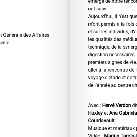
émergé de notre rencon
ont suivi.
Aujourd’hui, il n’est q
m’ont permis à la fois 
et sur les individus, d’
on Générale des Affaires
les qualités des médium
eille.
technique, de la syner
digestion nécessaires,
premiers signes de vie
aller à la rencontre de 
voyage d’étude et de tr
de l’année au centre c
Avec :
Hervé Verdon
di
Huxley
et
Ana Gabriela
Courdavault
Musique et matériaux 
Vidéo :
Mariun Tarpin-