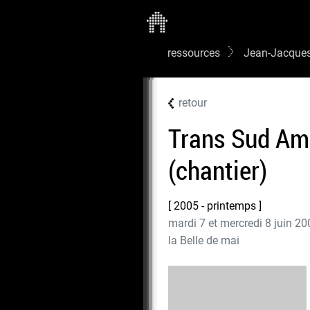
ressources
Jean-Jacque
retour
Trans Sud Am
(chantier)
2005 - printemps
mardi 7 et mercredi 8 juin 20
la Belle de mai