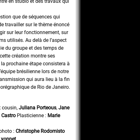
tre en studio et des travaux qui
uestion que de séquences qui
de travailler sur le thème énoncé
agir sur leur fonctionnement, sur
s utilisés. Au delà de l’aspect
gie du groupe et des temps de
 cette création montre ses
, la prochaine étape consistera à
l’équipe brésilienne lors de notre
ansmission qui aura lieu à la fin
horégraphique de Rio de Janeiro.
t cousin,
Juliana Porteous
,
Jane
 Castro
Plasticienne :
Marie
photo :
Christophe Rodomisto
Lyonnet