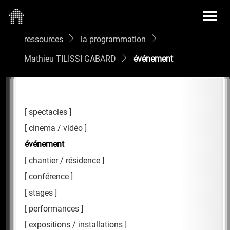
ressources
la programmation
Mathieu TILISSI GABARD
événement
spectacles
cinema / vidéo
événement
chantier / résidence
conférence
stages
performances
expositions / installations