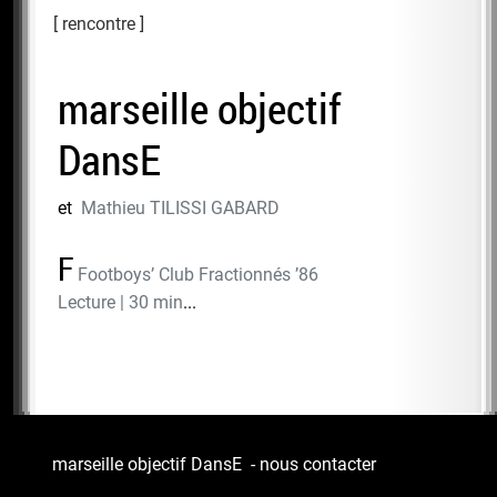
rencontre
marseille objectif
DansE
et
Mathieu TILISSI GABARD
F
Footboys’ Club Fractionnés ’86
Lecture | 30 min
...
marseille objectif DansE
-
nous contacter